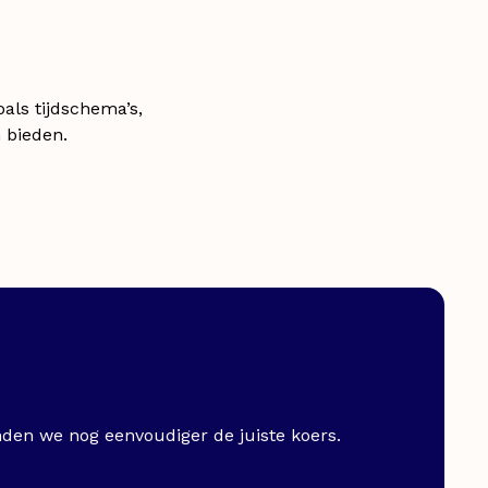
oals tijdschema’s,
 bieden.
nden we nog eenvoudiger de juiste koers.