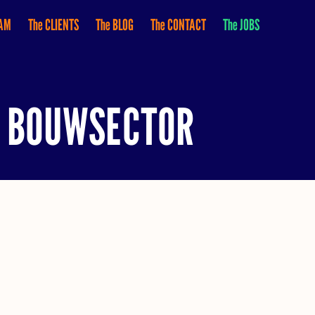
EAM
The CLIENTS
The BLOG
The CONTACT
The JOBS
E BOUWSECTOR