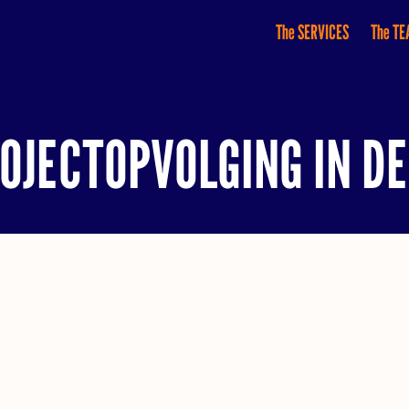
The SERVICES
The T
ROJECTOPVOLGING IN D