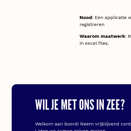
Nood
: Een applicatie 
registreren
Waarom maatwerk
: 
in excel files.
WIL JE MET ONS IN ZEE?
Welkom aan boord! Neem vrijblijvend conta
Laten we samen golven maken.