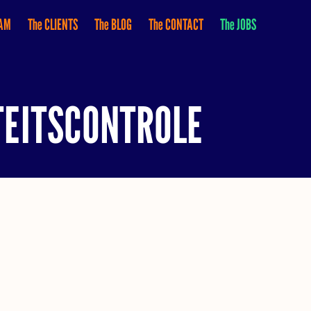
EAM
The CLIENTS
The BLOG
The CONTACT
The JOBS
TEITSCONTROLE